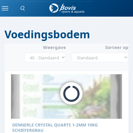
Zoeken
AQUASCAPING
Menu
Voedingsbodem
Weergave
Sorteer op
DENNERLE CRYSTAL QUARTS 1-2MM 10KG
SCHIEFERGRAU