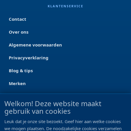
KLANTENSERVICE
Contact
Over ons
Algemene voorwaarden
Privacyverklaring
Blog & tips
Merken
CONTACT
Welkom! Deze website maakt
gebruik van cookies
Ootmarsumseweg 125a
7665 RW Albergen
Leuk dat je onze site bezoekt. Geef hier aan welke cookies
0546 - 622 990
we mogen plaatsen. De noodzakelijke cookies verzamelen