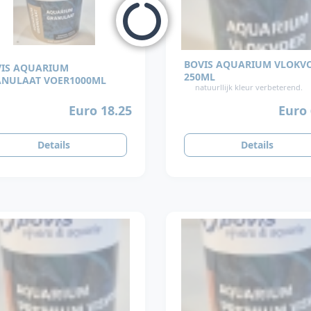
BOVIS AQUARIUM VLOKV
IS AQUARIUM
250ML
NULAAT VOER1000ML
natuurllijk kleur verbeterend.
Euro 
Euro 18.25
Details
Details