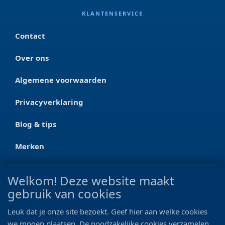
KLANTENSERVICE
Contact
Over ons
Algemene voorwaarden
Privacyverklaring
Blog & tips
Merken
CONTACT
Welkom! Deze website maakt
gebruik van cookies
Ootmarsumseweg 125a
7665 RW Albergen
Leuk dat je onze site bezoekt. Geef hier aan welke cookies
0546 - 622 990
we mogen plaatsen. De noodzakelijke cookies verzamelen