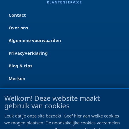
KLANTENSERVICE
Contact
Over ons
Algemene voorwaarden
Privacyverklaring
Blog & tips
Merken
CONTACT
Welkom! Deze website maakt
gebruik van cookies
Ootmarsumseweg 125a
7665 RW Albergen
Leuk dat je onze site bezoekt. Geef hier aan welke cookies
0546 - 622 990
we mogen plaatsen. De noodzakelijke cookies verzamelen