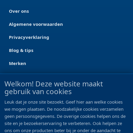
Over ons
Algemene voorwaarden
Privacyverklaring
Blog & tips
Merken
CONTACT
Welkom! Deze website maakt
gebruik van cookies
Ootmarsumseweg 125a
7665 RW Albergen
Leuk dat je onze site bezoekt. Geef hier aan welke cookies
0546 - 622 990
we mogen plaatsen. De noodzakelijke cookies verzamelen
geen persoonsgegevens. De overige cookies helpen ons de
06 - 11 19 81 42
site en je bezoekerservaring te verbeteren. Ook helpen ze
ons om onze producten beter bij je onder de aandacht te