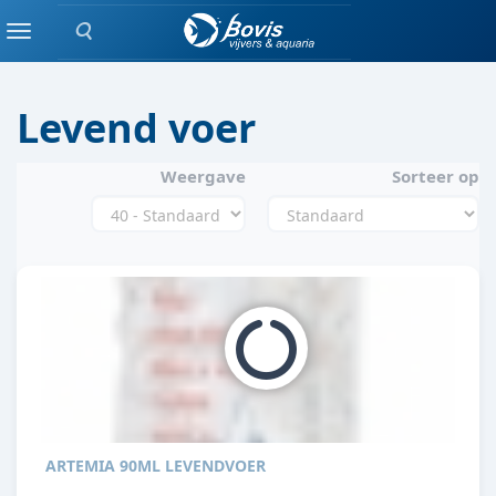
Zoeken
VISVOER
Menu
Levend voer
Weergave
Sorteer op
ARTEMIA 90ML LEVENDVOER