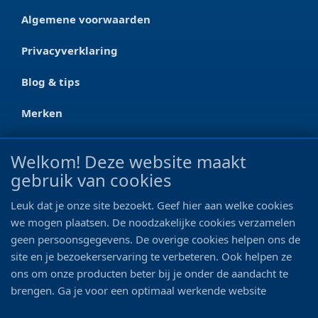
Algemene voorwaarden
Privacyverklaring
Blog & tips
Merken
CONTACT
Welkom! Deze website maakt
gebruik van cookies
Ootmarsumseweg 125a
7665 RW Albergen
Leuk dat je onze site bezoekt. Geef hier aan welke cookies
0546 - 622 990
we mogen plaatsen. De noodzakelijke cookies verzamelen
geen persoonsgegevens. De overige cookies helpen ons de
06 - 11 19 81 42
site en je bezoekerservaring te verbeteren. Ook helpen ze
ons om onze producten beter bij je onder de aandacht te
info@bo-vis.nl
brengen. Ga je voor een optimaal werkende website
inclusief alle voordelen? Vink dan alle vakjes aan!
VOLG ONS