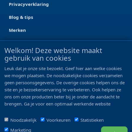
Privacyverklaring
Blog & tips
Merken
CONTACT
Welkom! Deze website maakt
gebruik van cookies
Ootmarsumseweg 125a
7665 RW Albergen
Leuk dat je onze site bezoekt. Geef hier aan welke cookies
0546 - 622 990
we mogen plaatsen. De noodzakelijke cookies verzamelen
geen persoonsgegevens. De overige cookies helpen ons de
06 - 11 19 81 42
site en je bezoekerservaring te verbeteren. Ook helpen ze
ons om onze producten beter bij je onder de aandacht te
info@bo-vis.nl
brengen. Ga je voor een optimaal werkende website
inclusief alle voordelen? Vink dan alle vakjes aan!
VOLG ONS
Noodzakelijk
Voorkeuren
Statistieken
Marketing