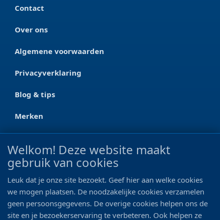
Contact
Over ons
Algemene voorwaarden
Privacyverklaring
Blog & tips
Merken
CONTACT
Welkom! Deze website maakt
gebruik van cookies
Ootmarsumseweg 125a
7665 RW Albergen
Leuk dat je onze site bezoekt. Geef hier aan welke cookies
0546 - 622 990
we mogen plaatsen. De noodzakelijke cookies verzamelen
geen persoonsgegevens. De overige cookies helpen ons de
06 - 11 19 81 42
site en je bezoekerservaring te verbeteren. Ook helpen ze